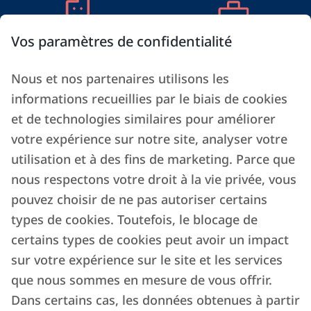
Vos paramètres de confidentialité
Logements
Clients reçus
Nous et nos partenaires utilisons les
+700
15K
informations recueillies par le biais de cookies
et de technologies similaires pour améliorer
votre expérience sur notre site, analyser votre
utilisation et à des fins de marketing. Parce que
Lits
Membres de l'équipe
nous respectons votre droit à la vie privée, vous
2.300
130
pouvez choisir de ne pas autoriser certains
types de cookies. Toutefois, le blocage de
certains types de cookies peut avoir un impact
sur votre expérience sur le site et les services
que nous sommes en mesure de vous offrir.
Réservations
Provenance des
Dans certains cas, les données obtenues à partir
34K
clients