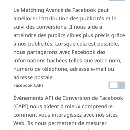
presse
Le Matching Avancé de Facebook peut
améliorer l'attribution des publicités et le
suivi des conversions. Il nous aide à
atteindre des publics cibles plus précis grâce
à nos publicités. Lorsque cela est possible,
nous partagerons avec Facebook des
Locations courtes, transitoires
Loca
informations hachées telles que votre nom,
ou longues ? Quel est le
l’im
numéro de téléphone, adresse e-mail ou
rendement de la location et
adresse postale.
6 OC
que convient-il de faire avec
Facebook CAPI
l’augmentation de l’impôt
Lisez
Événements API de Conversion de Facebook
forfaitaire à 26 %
(CAPI) nous aident à mieux comprendre
comment vous interagissez avec nos sites
25 OCTOBRE 2025
Web. Ils nous permettent de mesurer
Lisez l’article ->