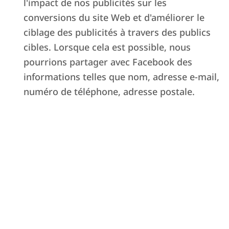
l'impact de nos publicités sur les
conversions du site Web et d'améliorer le
ciblage des publicités à travers des publics
cibles. Lorsque cela est possible, nous
pourrions partager avec Facebook des
informations telles que nom, adresse e-mail,
Prix et distinctions
numéro de téléphone, adresse postale.
2025
Leader della Crescita de
Il Sole 24
Ore et Statista
Europe’s fastest-growing
companies –
Financial Times