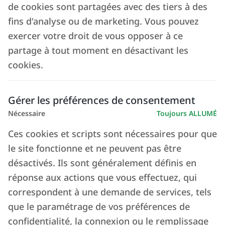
de cookies sont partagées avec des tiers à des
114 pays
fins d'analyse ou de marketing. Vous pouvez
exercer votre droit de vous opposer à ce
partage à tout moment en désactivant les
Qui sommes-nous
cookies.
Gérer les préférences de consentement
Italianway a été fondée à Milan en 2014 en
Nécessaire
Toujours ALLUMÉ
tant qu’entreprise spécialisée dans la gestion
Ces cookies et scripts sont nécessaires pour que
de locations de courte durée, transitoires et
le site fonctionne et ne peuvent pas être
traditionnelles. Elle est aujourd’hui l’un des
désactivés. Ils sont généralement définis en
principaux opérateurs du secteur, avec plus de
réponse aux actions que vous effectuez, qui
700 biens gérés directement et une équipe
correspondent à une demande de services, tels
de plus de 130 professionnels.
que le paramétrage de vos préférences de
Au fil des ans, l’entreprise s’est développée pour
confidentialité, la connexion ou le remplissage