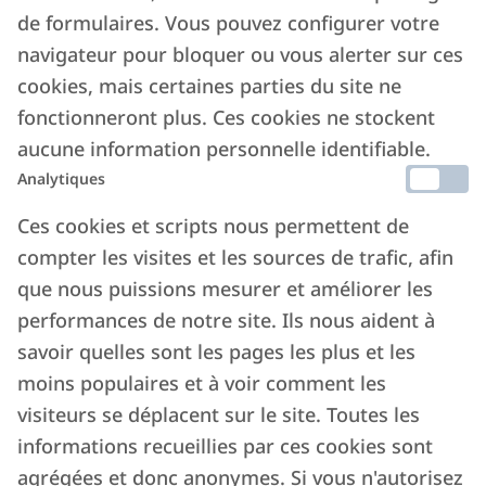
devenir une structure capable d’offrir des
de formulaires. Vous pouvez configurer votre
solutions de logement flexibles ainsi que des
navigateur pour bloquer ou vous alerter sur ces
services de gestion complète ou partielle pour
cookies, mais certaines parties du site ne
les propriétaires.
fonctionneront plus. Ces cookies ne stockent
aucune information personnelle identifiable.
La valeur d’Italianway réside dans une
Analytiques
organisation intégrée composée d’équipes
spécialisées qui opèrent en synergie chaque jour
Ces cookies et scripts nous permettent de
: du Service Client aux Réservations, du Facility
compter les visites et les sources de trafic, afin
que nous puissions mesurer et améliorer les
Management aux domaines Commercial et
performances de notre site. Ils nous aident à
Administratif, jusqu’au Property Service, chaque
savoir quelles sont les pages les plus et les
département contribue à garantir un support
moins populaires et à voir comment les
constant et professionnel tant aux clients qu’aux
visiteurs se déplacent sur le site. Toutes les
propriétaires qui choisissent de nous confier
informations recueillies par ces cookies sont
leurs biens.
agrégées et donc anonymes. Si vous n'autorisez