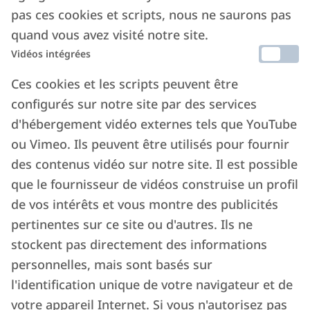
À cette expérience directe s’ajoute le
pas ces cookies et scripts, nous ne saurons pas
développement d’un
réseau de partenaires sur
quand vous avez visité notre site.
tout le territoire italien
,
qui permet d’étendre
Vidéos intégrées
les standards opérationnels, les compétences et
Ces cookies et les scripts peuvent être
les outils au niveau national, créant ainsi un
configurés sur notre site par des services
écosystème de Property Managers qualifiés et
d'hébergement vidéo externes tels que YouTube
coordonnés.
ou Vimeo. Ils peuvent être utilisés pour fournir
C’est grâce à cette combinaison de gestion
des contenus vidéo sur notre site. Il est possible
que le fournisseur de vidéos construise un profil
directe, de projet partenaire et de
de vos intérêts et vous montre des publicités
professionnalisme transversal qu’Italianway
pertinentes sur ce site ou d'autres. Ils ne
représente aujourd’hui une référence fiable dans
stockent pas directement des informations
le paysage des locations gérées en Italie.
personnelles, mais sont basés sur
l'identification unique de votre navigateur et de
votre appareil Internet. Si vous n'autorisez pas