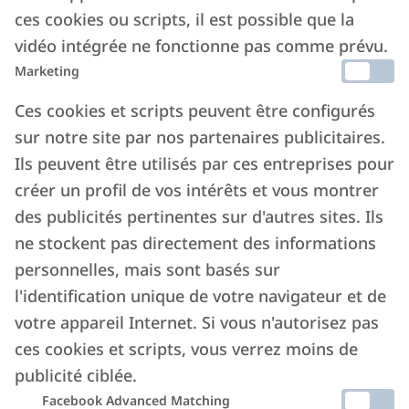
Nos
chiffres
de 2025
ces cookies ou scripts, il est possible que la
vidéo intégrée ne fonctionne pas comme prévu.
Marketing
+200
+7.500
Ces cookies et scripts peuvent être configurés
Gestionnaire de
Logements
sur notre site par nos partenaires publicitaires.
biens
Ils peuvent être utilisés par ces entreprises pour
créer un profil de vos intérêts et vous montrer
des publicités pertinentes sur d'autres sites. Ils
123 mln
170
ne stockent pas directement des informations
De transactions
Canaux connectés
personnelles, mais sont basés sur
l'identification unique de votre navigateur et de
votre appareil Internet. Si vous n'autorisez pas
ces cookies et scripts, vous verrez moins de
Consultez la revue de
publicité ciblée.
Facebook Advanced Matching