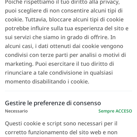
Poiché rispettiamo il tuo diritto alla privacy,
Leggi l'articolo ->
puoi scegliere di non consentire alcuni tipi di
cookie. Tuttavia, bloccare alcuni tipi di cookie
potrebbe influire sulla tua esperienza del sito e
sui servizi che siamo in grado di offrire. In
alcuni casi, i dati ottenuti dai cookie vengono
condivisi con terze parti per analisi o motivi di
Affitti brevi, l’impatto sull’economia
marketing. Puoi esercitare il tuo diritto di
rinunciare a tale condivisione in qualsiasi
6 OTTOBRE 2025
momento disabilitando i cookie.
Leggi l'articolo ->
Gestire le preferenze di consenso
Necessario
Sempre ACCESO
Questi cookie e script sono necessari per il
corretto funzionamento del sito web e non