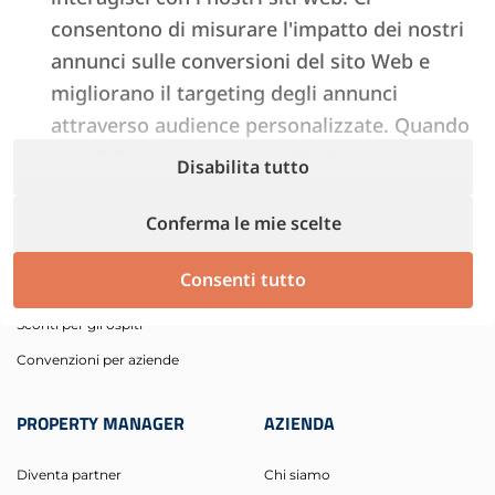
consentono di misurare l'impatto dei nostri
annunci sulle conversioni del sito Web e
migliorano il targeting degli annunci
attraverso audience personalizzate. Quando
possibile, potremmo condividere con
OSPITI
PROPRIETARI
Disabilita tutto
Facebook informazioni come nome, indirizzo
e-mail, numero di telefono o indirizzo.
Prenota un soggiorno
Gestisci con Italianway
Conferma le mie scelte
Soggiorni lunghi
Investi con Italianway
Consenti tutto
Esperienze per gli ospiti
Area proprietari
Sconti per gli ospiti
Convenzioni per aziende
PROPERTY MANAGER
AZIENDA
Diventa partner
Chi siamo