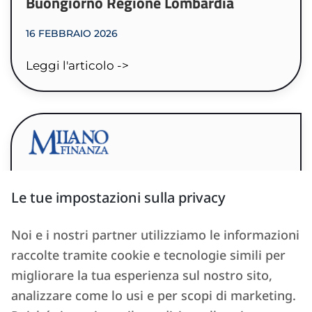
Buongiorno Regione Lombardia
16 FEBBRAIO 2026
Leggi l'articolo ->
Affitti brevi, transitori o lunghi?
Le tue impostazioni sulla privacy
Quanto rende la locazione e cosa
conviene fare con l’aumento della
Noi e i nostri partner utilizziamo le informazioni
cedolare al 26%
raccolte tramite cookie e tecnologie simili per
migliorare la tua esperienza sul nostro sito,
25 OTTOBRE 2025
analizzare come lo usi e per scopi di marketing.