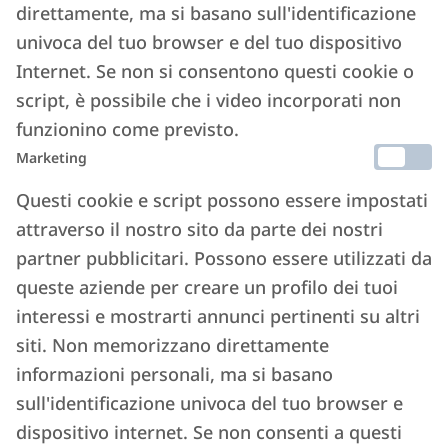
direttamente, ma si basano sull'identificazione
univoca del tuo browser e del tuo dispositivo
Affitti brevi, in Lombardia già in regola
Internet. Se non si consentono questi cookie o
con il Cin l’80 percento degli alloggi
script, è possibile che i video incorporati non
funzionino come previsto.
3 GENNAIO 2025
Marketing
Leggi l'articolo ->
Questi cookie e script possono essere impostati
attraverso il nostro sito da parte dei nostri
partner pubblicitari. Possono essere utilizzati da
queste aziende per creare un profilo dei tuoi
Area Stampa
interessi e mostrarti annunci pertinenti su altri
siti. Non memorizzano direttamente
informazioni personali, ma si basano
Se volete intervistarci o fare un approfondimento
sull'identificazione univoca del tuo browser e
sulla nostra realtà o sui nostri progetti, potete
dispositivo internet. Se non consenti a questi