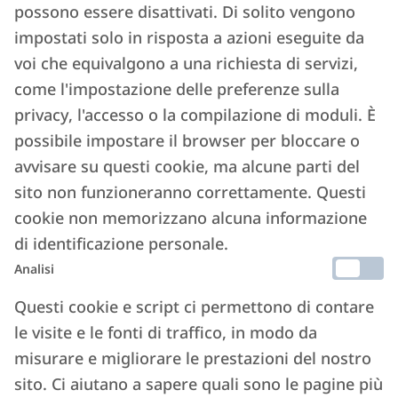
possono essere disattivati. Di solito vengono
Affitti brevi, davvero «rubano» casa a
impostati solo in risposta a azioni eseguite da
chi cerca una sistemazione stabile? I
voi che equivalgono a una richiesta di servizi,
numeri a Milano (dove 100 mila
come l'impostazione delle preferenze sulla
abitazioni sono vuote)
privacy, l'accesso o la compilazione di moduli. È
possibile impostare il browser per bloccare o
23 AGOSTO 2025
avvisare su questi cookie, ma alcune parti del
Leggi l'articolo ->
sito non funzioneranno correttamente. Questi
cookie non memorizzano alcuna informazione
di identificazione personale.
Analisi
Questi cookie e script ci permettono di contare
le visite e le fonti di traffico, in modo da
Affitti brevi, dove porta il mercato?
misurare e migliorare le prestazioni del nostro
sito. Ci aiutano a sapere quali sono le pagine più
8 MAGGIO 2025