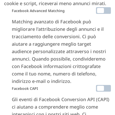
contattare l’Ufficio Stampa.
cookie e script, riceverai meno annunci mirati.
Facebook Advanced Matching
Matching avanzato di Facebook può
Giulia Buia
migliorare l'attribuzione degli annunci e il
tracciamento delle conversioni. Ci può
aiutare a raggiungere meglio target
Responsabile ufficio stampa, comunicazione e
audience personalizzate attraverso i nostri
relazioni istituzionali
annunci. Quando possibile, condivideremo
con Facebook informazioni crittografate
+39 338.4526614
come il tuo nome, numero di telefono,
giulia.buia@italianway.it
indirizzo e-mail o indirizzo.
Facebook CAPI
Gli eventi di Facebook Conversion API (CAPI)
ci aiutano a comprendere meglio come
Parlano di noi
interagisci con i nostri siti web. Ci