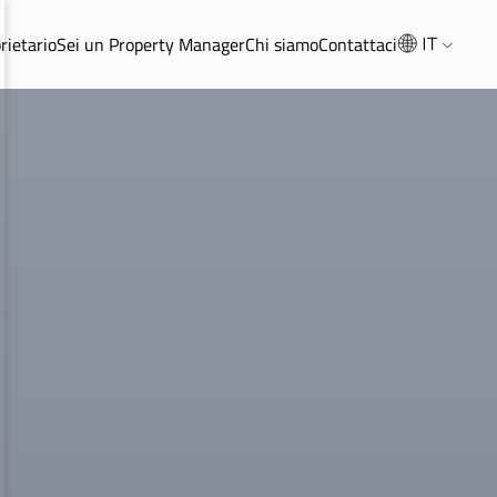
rietario
Sei un Property Manager
Chi siamo
Contattaci
IT