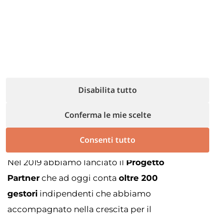
Per i Property Manager
Disabilita tutto
Abbiamo iniziato nel 2014 con la gestione diretta
su Milano, per raggiungere circa 1000
Conferma le mie scelte
appartamenti in Property Management e un giro
d’affari di circa
20 milioni di euro
.
Consenti tutto
Nel 2019 abbiamo lanciato il
Progetto
Partner
che ad oggi conta
oltre 200
gestori
indipendenti che abbiamo
accompagnato nella crescita per il