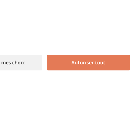
qui compte
ndants que nous avons
dre d’importants
u travail du Property
recte et des erreurs
 mes choix
Autoriser tout