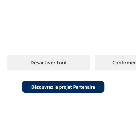
En 2019, nous avons lancé le
Projet Partenaire
aujourd’hui
plus de 200 gestionnaires
indépe
accompagnés dans leur croissance pour attein
objectifs de chiffre d’affaires.
Notre mission est de simplifier chaque étape d
Manager et elle est née de notre expérience di
Désactiver tout
Confirmer
commises au cours de notre croissance.
Découvrez le projet Partenaire