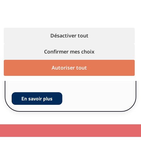
Je souhaite devenir
un gestionnaire
de propriétés
Désactiver tout
Confirmer mes choix
Notre parcours de formation pour lancer et
développer votre activité de location
Autoriser tout
saisonnière.
En savoir plus