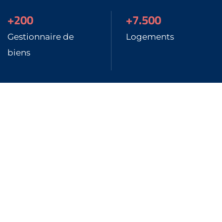
+200
+7.500
Gestionnaire de
Logements
biens
123 mln
170
De transactions
Canaux connectés
Gestion Complète et Gestion
Smart