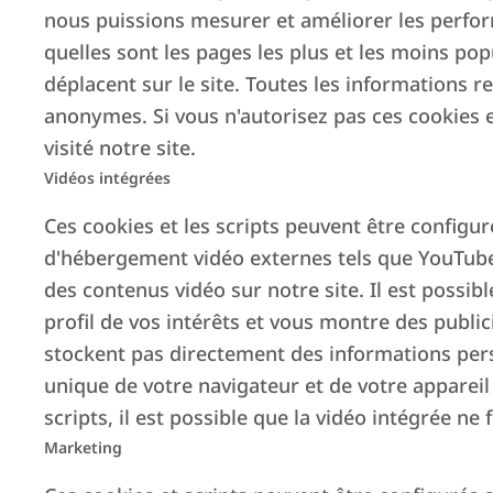
Qui sommes-nous
nous puissions mesurer et améliorer les perform
quelles sont les pages les plus et les moins pop
Italianway a été fondée à Milan en 2014 en ta
déplacent sur le site. Toutes les informations r
traditionnelles. Elle est aujourd’hui l’un d
anonymes. Si vous n'autorisez pas ces cookies 
plus de 130 professionnels.
visité notre site.
Au fil des ans, l’entreprise s’est développée po
Vidéos intégrées
gestion complète ou partielle pour les propriéta
Ces cookies et les scripts peuvent être configur
La valeur d’Italianway réside dans une organis
d'hébergement vidéo externes tels que YouTube 
aux Réservations, du Facility Management aux
des contenus vidéo sur notre site. Il est possib
profil de vos intérêts et vous montre des publici
garantir un support constant et professionnel t
stockent pas directement des informations perso
À cette expérience directe s’ajoute le dévelo
unique de votre navigateur et de votre appareil 
opérationnels, les compétences et les outils a
scripts, il est possible que la vidéo intégrée 
C’est grâce à cette combinaison de gestion dir
Marketing
référence fiable dans le paysage des locations g