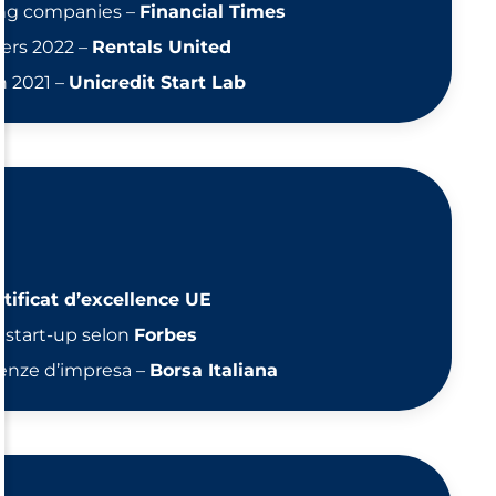
ing companies –
Financial Times
ers 2022 –
Rentals United
on 2021 –
Unicredit Start Lab
tificat d’excellence UE
s start-up selon
Forbes
enze d’impresa –
Borsa Italiana