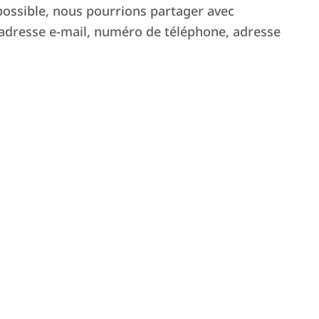
 possible, nous pourrions partager avec
 presse
adresse e-mail, numéro de téléphone, adresse
ocations courtes durée,
Location
’impact sur l’économie
volent-e
logement
 OCTOBRE 2025
cherchen
stable ? 
isez l’article ->
(où 100 
vides)