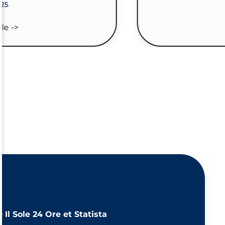
025
cle ->
de
Il Sole 24 Ore et Statista