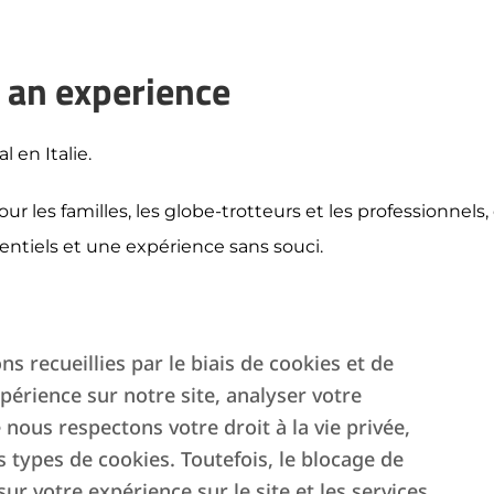
e an experience
 en Italie.
les familles, les globe-trotteurs et les professionnels, 
sentiels et une expérience sans souci.
s l’ameublissons pour vous offrir qualité, confort et sty
s recueillies par le biais de cookies et de
verez tout ce dont vous avez besoin.
périence sur notre site, analyser votre
la réservation au départ, pour vivre une expérience au
 nous respectons votre droit à la vie privée,
s types de cookies. Toutefois, le blocage de
ous vous sentiez vraiment chez vous.
ur votre expérience sur le site et les services