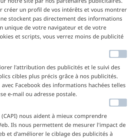
ur notre site par nos partenaires publicitaires.
ur créer un profil de vos intérêts et vous montrer
ls ne stockent pas directement des informations
on unique de votre navigateur et de votre
ookies et scripts, vous verrez moins de publicité
os
chiffres
de 20
r l'attribution des publicités et le suivi des
lics cibles plus précis grâce à nos publicités.
500
123 mln
s avec Facebook des informations hachées telles
ents
De transactions
e e-mail ou adresse postale.
 (CAPI) nous aident à mieux comprendre
eb. Ils nous permettent de mesurer l'impact de
b et d'améliorer le ciblage des publicités à