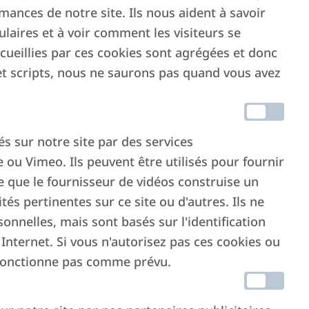
ances de notre site. Ils nous aident à savoir
ulaires et à voir comment les visiteurs se
nt qu’entreprise spécialisée dans la gestion de locati
ecueillies par ces cookies sont agrégées et donc
es principaux opérateurs du secteur, avec plus de 700
et scripts, nous ne saurons pas quand vous avez
ur devenir une structure capable d’offrir des solutions d
ires.
és sur notre site par des services
ation intégrée composée d’équipes spécialisées qui opère
ou Vimeo. Ils peuvent être utilisés pour fournir
 domaines Commercial et Administratif, jusqu’au Proper
le que le fournisseur de vidéos construise un
tés pertinentes sur ce site ou d'autres. Ils ne
ant aux clients qu’aux propriétaires qui choisissent de no
nnelles, mais sont basés sur l'identification
ppement d’un
réseau de partenaires sur tout le territoir
Internet. Si vous n'autorisez pas ces cookies ou
u niveau national, créant ainsi un écosystème de Propert
ne fonctionne pas comme prévu.
ecte, de projet partenaire et de professionnalisme trans
érées en Italie.