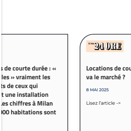
s de courte durée : «
Locations de co
lles » vraiment les
va le marché ?
s de ceux qui
8 MAI 2025
t une installation
Les chiffres à Milan
Lisez l’article ->
000 habitations sont