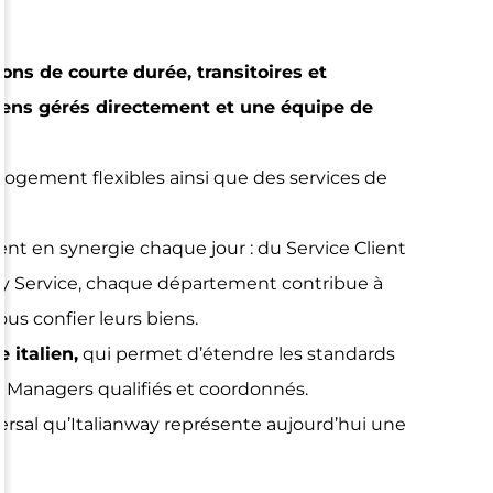
ons de courte durée, transitoires et
 biens gérés directement et une équipe de
e logement flexibles ainsi que des services de
nt en synergie chaque jour : du Service Client
ty Service, chaque département contribue à
us confier leurs biens.
e italien
,
qui permet d’étendre les standards
y Managers qualifiés et coordonnés.
versal qu’Italianway représente aujourd’hui une