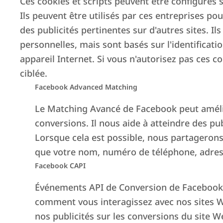
Ces cookies et scripts peuvent être configurés s
Ils peuvent être utilisés par ces entreprises po
des publicités pertinentes sur d'autres sites. I
personnelles, mais sont basés sur l'identificati
appareil Internet. Si vous n'autorisez pas ces c
N
ciblée.
Facebook Advanced Matching
Le Matching Avancé de Facebook peut améliore
conversions. Il nous aide à atteindre des pub
+200
+7.
Lorsque cela est possible, nous partageron
Gestionnaire de biens
Logem
que votre nom, numéro de téléphone, adress
Facebook CAPI
Événements API de Conversion de Facebook
comment vous interagissez avec nos sites W
nos publicités sur les conversions du site We