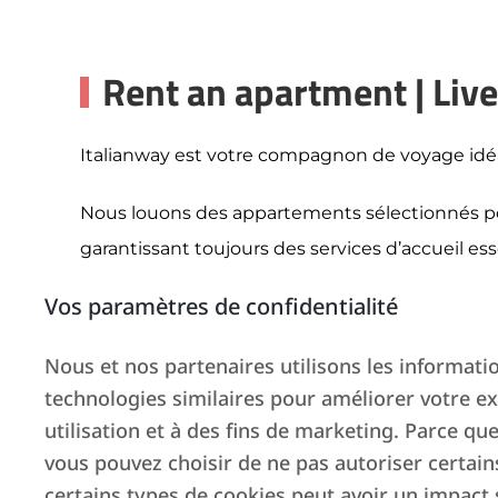
Rent an apartment | Liv
Italianway est votre compagnon de voyage idéal
Nous louons des appartements sélectionnés pour 
garantissant toujours des services d’accueil es
Vos paramètres de confidentialité
Nous choisissons chaque maison avec soin et nou
Nous et nos partenaires utilisons les information
Dans chaque appartement Italianway, vous trou
technologies similaires pour améliorer votre ex
Nous vous accompagnerons à chaque étape, de 
utilisation et à des fins de marketing. Parce que
vous pouvez choisir de ne pas autoriser certain
Où que vous alliez, nous ferons en sorte que v
certains types de cookies peut avoir un impact s