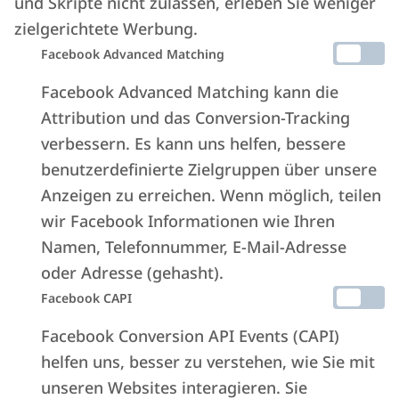
und Skripte nicht zulassen, erleben Sie weniger
Die besten Erlebnisse und Ausflüge
zielgerichtete Werbung.
auf Sardinien
Facebook Advanced Matching
Facebook Advanced Matching kann die
Erleben Sie einzigartige Emotionen in
Attribution und das Conversion-Tracking
jedem Winkel der Insel, zwischen
verbessern. Es kann uns helfen, bessere
unberührter Natur, jahrtausendealter
benutzerdefinierte Zielgruppen über unsere
Geschichte und alten Traditionen.
Anzeigen zu erreichen. Wenn möglich, teilen
Entdecken Sie sie online, buchen Sie sicher
wir Facebook Informationen wie Ihren
und bequem auf
Escursi.com
und lassen Sie
Namen, Telefonnummer, E-Mail-Adresse
oder Adresse (gehasht).
sich von der zeitlosen Magie Sardiniens
Facebook CAPI
verzaubern.
Facebook Conversion API Events (CAPI)
Jetzt buchen
helfen uns, besser zu verstehen, wie Sie mit
unseren Websites interagieren. Sie