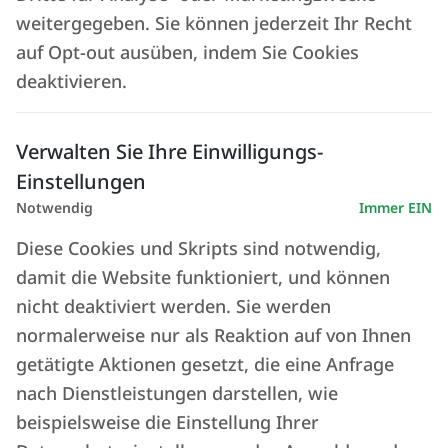
weitergegeben. Sie können jederzeit Ihr Recht
auf Opt-out ausüben, indem Sie Cookies
deaktivieren.
Rabatte auf die besten Attraktionen
Verwalten Sie Ihre Einwilligungs-
in der Toskana
Einstellungen
Notwendig
Immer EIN
Die Toskana vereint alle Formen von Kultur.
Diese Cookies und Skripts sind notwendig,
Von bedeutenden Museen bis hin zu
damit die Website funktioniert, und können
kulinarischen Spitzenleistungen erzählt
nicht deaktiviert werden. Sie werden
normalerweise nur als Reaktion auf von Ihnen
jeder Winkel der Toskana eine Geschichte.
getätigte Aktionen gesetzt, die eine Anfrage
Entdecken Sie alle Facetten einer Region,
nach Dienstleistungen darstellen, wie
die unendliche Erlebnisse bietet und Sie
beispielsweise die Einstellung Ihrer
jeden Tag aufs Neue überrascht.