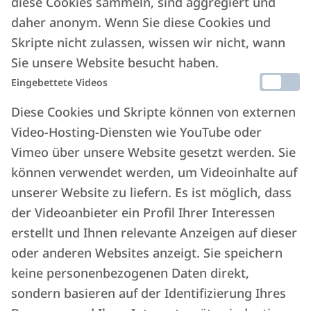
diese Cookies sammeln, sind aggregiert und
Rabatte auf die besten Attraktionen
daher anonym. Wenn Sie diese Cookies und
in Sizilien
Skripte nicht zulassen, wissen wir nicht, wann
Sie unsere Website besucht haben.
Wir haben für Sie die außergewöhnlichsten
Eingebettete Videos
Meisterwerke eines jahrtausendealten,
Diese Cookies und Skripte können von externen
geschichtsträchtigen Landes ausgewählt,
Video-Hosting-Diensten wie YouTube oder
die Sie mit wenigen Klicks entdecken und
Vimeo über unsere Website gesetzt werden. Sie
buchen können.
können verwendet werden, um Videoinhalte auf
unserer Website zu liefern. Es ist möglich, dass
Jetzt buchen
der Videoanbieter ein Profil Ihrer Interessen
erstellt und Ihnen relevante Anzeigen auf dieser
oder anderen Websites anzeigt. Sie speichern
keine personenbezogenen Daten direkt,
sondern basieren auf der Identifizierung Ihres