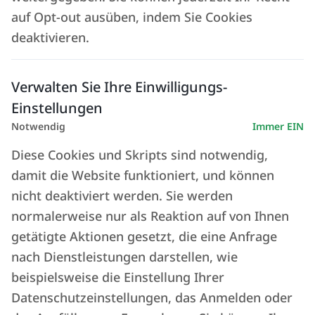
abführen
auf Opt-out ausüben, indem Sie Cookies
deaktivieren.
Die italienische
Verwalten Sie Ihre Einwilligungs-
Einstellungen
Verwaltungssoftware zur
Notwendig
Immer EIN
Automatisierung
von
Diese Cookies und Skripts sind notwendig,
Bürokratie, Istat-Meldungen
damit die Website funktioniert, und können
und dem Meldeportal
nicht deaktiviert werden. Sie werden
(Alloggiati), mit
normalerweise nur als Reaktion auf von Ihnen
getätigte Aktionen gesetzt, die eine Anfrage
Unterstützung, Support und
nach Dienstleistungen darstellen, wie
Beratung
in italienischer
beispielsweise die Einstellung Ihrer
Sprache
Datenschutzeinstellungen, das Anmelden oder