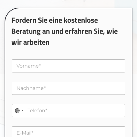
Fordern Sie eine kostenlose
Beratung an und erfahren Sie, wie
wir arbeiten
V
o
r
n
N
a
a
m
c
e
h
*
T
n
e
a
l
m
e
e
E
f
*
-
o