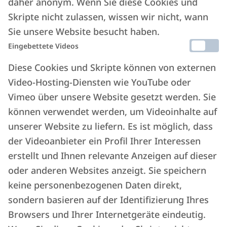
daher anonym. Wenn Sie diese Cookies und
Skripte nicht zulassen, wissen wir nicht, wann
Sie unsere Website besucht haben.
Eingebettete Videos
Automatisierte
steuerliche und
Diese Cookies und Skripte können von externen
bürokratische Verwaltung
Video-Hosting-Diensten wie YouTube oder
Vimeo über unsere Website gesetzt werden. Sie
Verwalten Sie Rechnungen und Belege mit
können verwendet werden, um Videoinhalte auf
dem automatischen
unserer Website zu liefern. Es ist möglich, dass
Rechnungsstellungssystem und dem
der Videoanbieter ein Profil Ihrer Interessen
Versand an das SDI-Portal.
erstellt und Ihnen relevante Anzeigen auf dieser
Automatisieren Sie Meldungen und
oder anderen Websites anzeigt. Sie speichern
Pflichtaufgaben: ISTAT, Questura, DAC7,
keine personenbezogenen Daten direkt,
Certificazioni Uniche.
sondern basieren auf der Identifizierung Ihres
Browsers und Ihrer Internetgeräte eindeutig.
Fertige und aktuelle Berichte
für