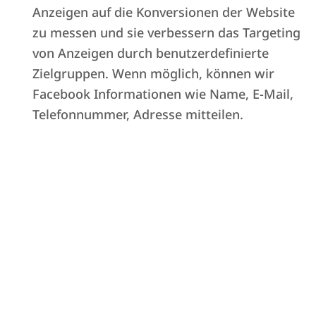
Anzeigen auf die Konversionen der Website
zu messen und sie verbessern das Targeting
von Anzeigen durch benutzerdefinierte
Zielgruppen. Wenn möglich, können wir
Facebook Informationen wie Name, E-Mail,
Mobile App
für Property Manager
Telefonnummer, Adresse mitteilen.
und Eigentümer
Verwalten Sie Check-in und Check-out
direkt über die App.
Integrierter Chat
mit
OTAs und dedizierte WhatsApp-Nummer
zur Kommunikation mit Gästen über
mehrere Geräte.
Alle Konversationen in einem einzigen