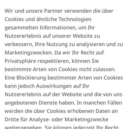
Wir und unsere Partner verwenden die über
Cookies und ähnliche Technologien
gesammelten Informationen, um Ihr
Automatisieren Sie
: die Rechnungsstellung, die
Nutzererlebnis auf unserer Website zu
Vertragsunterzeichnung mit Gästen, den
verbessern, Ihre Nutzung zu analysieren und zu
Eigentümerbericht, den Online-Check-in, die
Marketingzwecken. Da wir Ihr Recht auf
Datenübermittlung an das Meldeportal, die
Privatsphäre respektieren, können Sie
Reinigung und die Instandhaltung
bestimmte Arten von Cookies nicht zulassen.
Eine Blockierung bestimmter Arten von Cookies
kann jedoch Auswirkungen auf Ihr
Nutzererlebnis auf der Website und die von uns
angebotenen Dienste haben. In manchen Fällen
Steigern Sie die Einnahmen der Eigentümer
,
werden die über Cookies erhobenen Daten an
indem Sie die Pauschalsteuer (Cedolare Secca)
Dritte für Analyse- oder Marketingzwecke
für sie nur auf deren tatsächlichen Gewinn
weitergegeben. Sie können jederzeit Ihr Recht