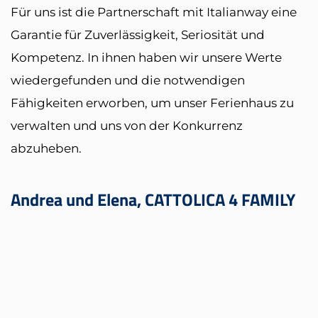
Für uns ist die Partnerschaft mit Italianway eine
W
Garantie für Zuverlässigkeit, Seriosität und
g
Kompetenz. In ihnen haben wir unsere Werte
v
zu
wiedergefunden und die notwendigen
d
Fähigkeiten erworben, um unser Ferienhaus zu
I
r
verwalten und uns von der Konkurrenz
abzuheben.
V
Andrea und Elena, CATTOLICA 4 FAMILY