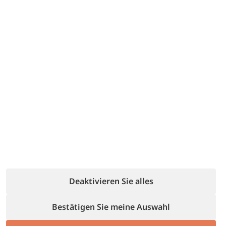
Property Managers zu vereinfachen; sie
entspringt unserer direkten Erfahrung und den
Fehlern, die wir auf unserem Wachstumsweg
gemacht haben.
Unsere
Zahlen
von 2025
+200
+7.500
Deaktivieren Sie alles
Property Manager
Unterkünfte
Bestätigen Sie meine Auswahl