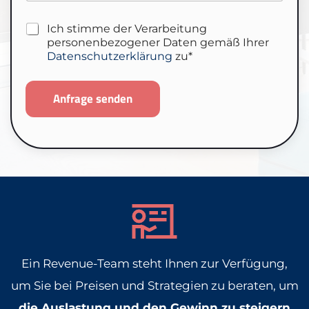
c
e
a
k
n
h
f
m
ü
*
D
t
u
e
Ich stimme der Verarbeitung
n
a
*
n
u
f
personenbezogener Daten gemäß Ihrer
t
d
n
t
Datenschutzerklärung
zu*
e
e
s
e
n
n
*
s
h
Anfrage senden
c
a
h
b
u
e
t
n
z
*
*
Ein Revenue-Team steht Ihnen zur Verfügung,
um Sie bei Preisen und Strategien zu beraten, um
die Auslastung und den Gewinn zu steigern