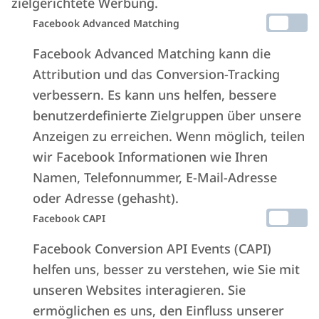
zielgerichtete Werbung.
Verwalten Sie Bewertungen und
Facebook Advanced Matching
Feedback
direkt über die Plattform. Führen
Facebook Advanced Matching kann die
Sie den
Online-Check-in
mit
Attribution und das Conversion-Tracking
Fernidentifizierung durch.
verbessern. Es kann uns helfen, bessere
benutzerdefinierte Zielgruppen über unsere
Behalten Sie die Performance Ihres
Anzeigen zu erreichen. Wenn möglich, teilen
Unternehmens mit
Statistiken
und
wir Facebook Informationen wie Ihren
Berichten stets im Blick.
Namen, Telefonnummer, E-Mail-Adresse
oder Adresse (gehasht).
Facebook CAPI
Facebook Conversion API Events (CAPI)
helfen uns, besser zu verstehen, wie Sie mit
unseren Websites interagieren. Sie
ermöglichen es uns, den Einfluss unserer