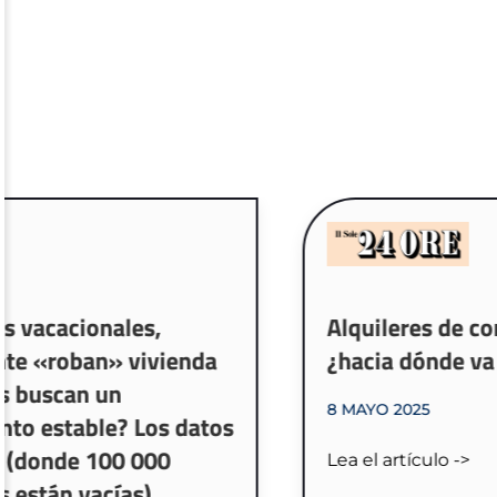
onales,
Alquileres de corta durac
n» vivienda
¿hacia dónde va el merc
 un
8 MAYO 2025
le? Los datos
100 000
Lea el artículo ->
acías)