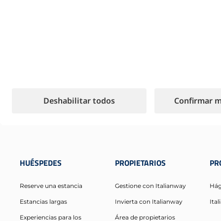
 OCTUBRE 2025
 el artículo ->
Deshabilitar todos
Confirmar m
HUÉSPEDES
PROPIETARIOS
PR
Reserve una estancia
Gestione con Italianway
Hág
Estancias largas
Invierta con Italianway
Ita
Experiencias para los
Área de propietarios