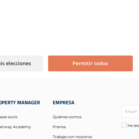
23 AGOSTO 2025
Lea el artículo ->
is elecciones
Permitir todos
OPERTY MANAGER
EMPRESA
ase socio
Quiénes somos
He leí
lianway Academy
Prensa
Trabaje con nosotros