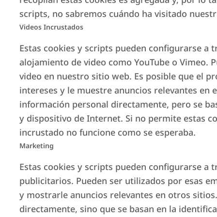
hacer crecer u optimizar su negocio de alq
scripts, no sabremos cuándo ha visitado nuestro
Videos Incrustados
Más información
Estas cookies y scripts pueden configurarse a t
alojamiento de video como YouTube o Vimeo. P
video en nuestro sitio web. Es posible que el p
intereses y le muestre anuncios relevantes en 
información personal directamente, pero se bas
y dispositivo de Internet. Si no permite estas co
incrustado no funcione como se esperaba.
Marketing
Quiero ser Property Mana
Estas cookies y scripts pueden configurarse a t
publicitarios. Pueden ser utilizados por esas e
Si desea convertirse en un Property Manag
y mostrarle anuncios relevantes en otros sitio
aprender de quienes ya realizan este trabaj
directamente, sino que se basan en la identific