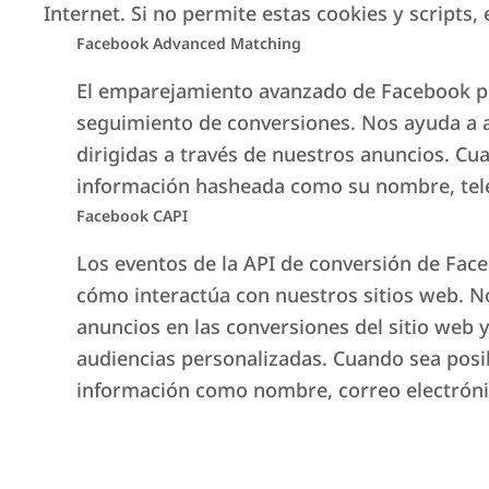
Internet. Si no permite estas cookies y scripts
Más información
Facebook Advanced Matching
El emparejamiento avanzado de Facebook pu
seguimiento de conversiones. Nos ayuda a 
dirigidas a través de nuestros anuncios. C
información hasheada como su nombre, teléf
Facebook CAPI
Los eventos de la API de conversión de Fa
Estoy interesado en sus se
cómo interactúa con nuestros sitios web. N
anuncios en las conversiones del sitio web y
Para colaboraciones, convenios corporativ
audiencias personalizadas. Cuando sea pos
información como nombre, correo electrónic
información general y otros.
Escríbanos