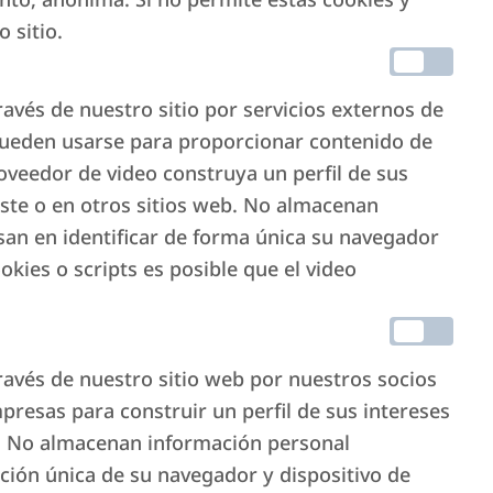
uileres vacacionales.
 sitio.
ravés de nuestro sitio por servicios externos de
ueden usarse para proporcionar contenido de
roveedor de video construya un perfil de sus
este o en otros sitios web. No almacenan
an en identificar de forma única su navegador
okies o scripts es posible que el video
ger
ravés de nuestro sitio web por nuestros socios
mpresas para construir un perfil de sus intereses
er profesional y
s. No almacenan información personal
o, haga clic aquí.
ación única de su navegador y dispositivo de