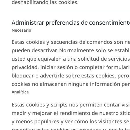
deshabilitando las cookies.
Para confiarnos la gestión de su apartame
Administrar preferencias de consentimient
Necesario
Más información
Estas cookies y secuencias de comandos son nec
pueden desactivar. Normalmente solo se establ
usted que equivalen a una solicitud de servicio
privacidad, iniciar sesión o completar formula
bloquear o advertirle sobre estas cookies, pero
cookies no almacenan ninguna información pers
Analítica
Estas cookies y scripts nos permiten contar vis
Soy Property Manager
medir y mejorar el rendimiento de nuestro siti
y menos populares y ver cómo los visitantes se
Si ya es Property Manager y desea colabor
recopilan estas cookies es agregada y, por lo t