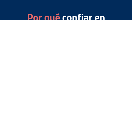
Por qué
confiar en
Italianway
Gestor de cuenta dedicado
Nuestro equipo de especialistas en reservas le
acompañará y guiará en la elección del
apartamento.